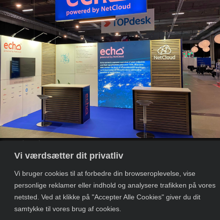
NetCloud
Vi værdsætter dit privatliv
Vi bruger cookies til at forbedre din browseroplevelse, vise
personlige reklamer eller indhold og analysere trafikken på vores
CVR:
Petersmindevej
Salgsbetingelser
Salgsbeting
+45 86 68 00 00
netsted. Ved at klikke på "Accepter Alle Cookies" giver du dit
43362003
17 | 8800
DK
UK
info@provendi.dk
samtykke til vores brug af cookies.
Viborg
LinkedIn