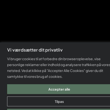
Vi værdsætter dit privatliv
Vi bruger cookies til at forbedre din browseroplevelse, vise
personlige reklamer eller indhold og analysere trafikken på vore
netsted. Ved at klikke på "Accepter Alle Cookies" giver du dit
samtykke til vores brug af cookies.
Accepter alle
Tilpas