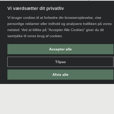
uden kompas… For at maksimere
Vi værdsætter dit privatliv
udbyttet af din investering er det
afgørende at etablere et tydeligt
Vi bruger cookies til at forbedre din browseroplevelse, vise
personlige reklamer eller indhold og analysere trafikken på vores
formål og konkrete målsætninger, så
netsted. Ved at klikke på "Accepter Alle Cookies" giver du dit
du kan skabe målbare resultater. I
samtykke til vores brug af cookies.
dette kursus vil du lære at opstille
specifikke, målbare, anvendelige,
Accepter alle
relevante og tidsbegrænsede
(SMART) målsætninger, så I kan
Tilpas
evaluere jeres succes og identificere
områder, der eventuelt kræver
Afvis alle
forbedring. Du vil endvidere få
konkrete skabeloner til, hvordan du
kan gribe det an.