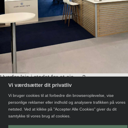
Hvorfor leje i stedet for at eje . . ?
Vi værdsætter dit privatliv
Vi bruger cookies til at forbedre din browseroplevelse, vise
personlige reklamer eller indhold og analysere trafikken på vores
CVR:
Petersmindevej
Salgsbetingelser
Salgsbeting
+45 86 68 00 00
netsted. Ved at klikke på "Accepter Alle Cookies" giver du dit
43362003
17 | 8800
DK
UK
info@provendi.dk
samtykke til vores brug af cookies.
Viborg
LinkedIn